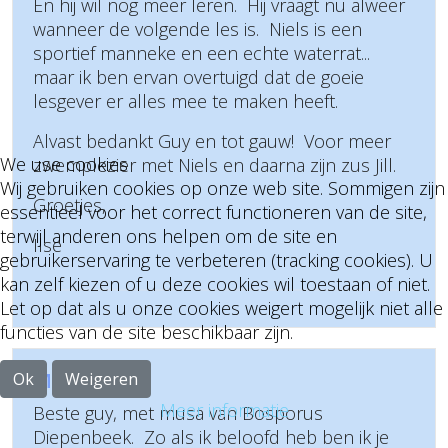
En hij wil nog meer leren. Hij vraagt nu alweer
wanneer de volgende les is. Niels is een
sportief manneke en een echte waterrat...
maar ik ben ervan overtuigd dat de goeie
lesgever er alles mee te maken heeft.
Alvast bedankt Guy en tot gauw! Voor meer
We use cookies
zwemplezier met Niels en daarna zijn zus Jill.
Wij gebruiken cookies op onze web site. Sommigen zijn
Groetjes,
essentieel voor het correct functioneren van de site,
terwijl anderen ons helpen om de site en
Ilse
gebruikerservaring te verbeteren (tracking cookies). U
kan zelf kiezen of u deze cookies wil toestaan of niet.
Let op dat als u onze cookies weigert mogelijk niet alle
functies van de site beschikbaar zijn.
Musa
Ok
Weigeren
Meer informatie
Beste guy, met musa van Bosporus
Diepenbeek. Zo als ik beloofd heb ben ik je