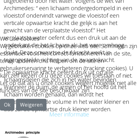
uitgeoefend door het water. Volgens de wet van
Archimedes: “ een lichaam ondergedompeld in een
vloeistof ondervindt vanwege die vloeistof een
verticale opwaartse kracht die gelijk is aan het
gewicht van de verplaatste vloeistof.” Het
verplaatste water oefent dus een druk uit aan de
We use cookies
onderkant die het lichaam als het ware omhoog
Wij gebruiken cookies op onze web site. Sommigen zijn
drukt. Deze opwaartse drukkracht werkt in
essentieel voor het correct functioneren van de site,
tegengestelde richting van de zwaartekracht.
terwijl anderen ons helpen om de site en
gebruikerservaring te verbeteren (tracking cookies). U
De opwaartse kracht oefent druk uit op alle
kan zelf kiezen of u deze cookies wil toestaan of niet.
lichaamsdelen die zich in het water bevinden.
Let op dat als u onze cookies weigert mogelijk niet alle
Wanneer de duim, de armen of het hoofd uit het
functies van de site beschikbaar zijn.
lichaam worden gehaald, dan wordt het
ondergedompelde volume in het water kleiner en
Ok
Weigeren
dus zal de opwaartse druk kleiner worden.
Meer informatie