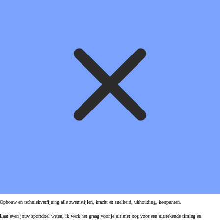
Opbouw en techniekverfijning alle zwemstijlen, kracht en snelheid, uithouding, keerpunten.
Laat even jouw sportdoel weten, ik werk het graag voor je uit met oog voor een uitstekende timing en