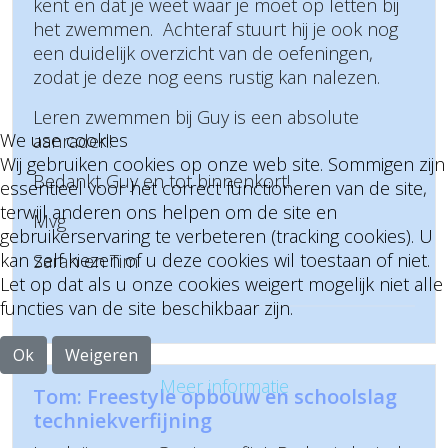
kent en dat je weet waar je moet op letten bij
het zwemmen. Achteraf stuurt hij je ook nog
een duidelijk overzicht van de oefeningen,
zodat je deze nog eens rustig kan nalezen.
Leren zwemmen bij Guy is een absolute
We use cookies
aanrader!!
Wij gebruiken cookies op onze web site. Sommigen zijn
Bedankt Guy en tot binnenkort!
essentieel voor het correct functioneren van de site,
terwijl anderen ons helpen om de site en
Mvg
gebruikerservaring te verbeteren (tracking cookies). U
kan zelf kiezen of u deze cookies wil toestaan of niet.
Sarah en Tim
Let op dat als u onze cookies weigert mogelijk niet alle
functies van de site beschikbaar zijn.
Ok
Weigeren
Meer informatie
Tom: Freestyle opbouw en schoolslag
techniekverfijning