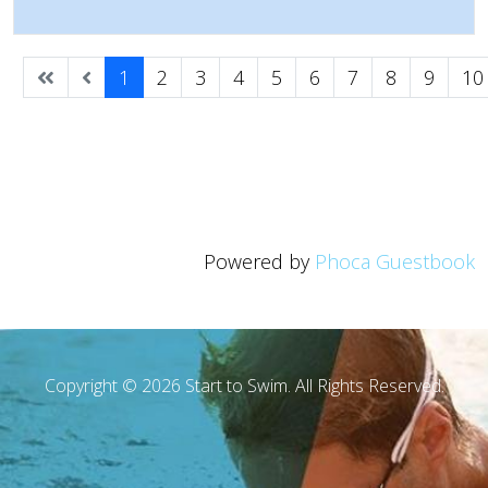
1
2
3
4
5
6
7
8
9
10
Powered by
Phoca Guestbook
Copyright © 2026 Start to Swim. All Rights Reserved.