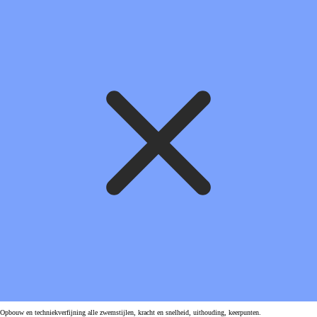
Opbouw en techniekverfijning alle zwemstijlen, kracht en snelheid, uithouding, keerpunten.