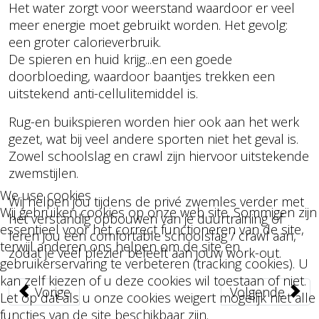
Het water zorgt voor weerstand waardoor er veel
meer energie moet gebruikt worden. Het gevolg:
een groter calorieverbruik.
De spieren en huid krijg...en een goede
doorbloeding, waardoor baantjes trekken een
uitstekend anti-cellulitemiddel is.
Rug-en buikspieren worden hier ook aan het werk
gezet, wat bij veel andere sporten niet het geval is.
Zowel schoolslag en crawl zijn hiervoor uitstekende
zwemstijlen.
We use cookies
Wij helpen jou tijdens de privé zwemles verder met
Wij gebruiken cookies op onze web site. Sommigen zijn
het verstandig opbouwen van je duurtraining of
essentieel voor het correct functioneren van de site,
leren jou een comfortable schoolslag / crawl aan,
terwijl anderen ons helpen om de site en
zodat je veel plezier beleeft aan jouw work-out.
gebruikerservaring te verbeteren (tracking cookies). U
kan zelf kiezen of u deze cookies wil toestaan of niet.
Vorig artikel: Onder water met je ogen open voor v
Volgende artikel
Vorige
Volgende
Let op dat als u onze cookies weigert mogelijk niet alle
functies van de site beschikbaar zijn.