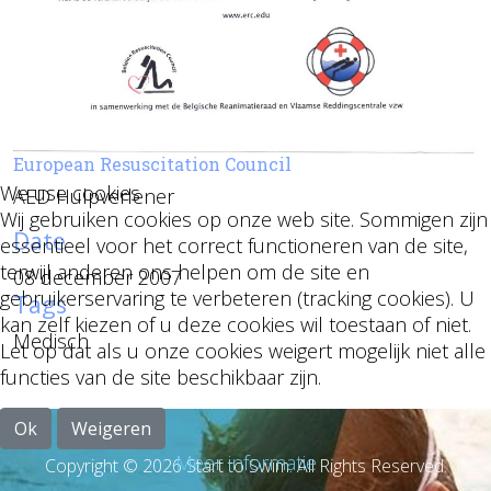
European Resuscitation Council
We use cookies
AED Hulpverlener
Wij gebruiken cookies op onze web site. Sommigen zijn
Date
essentieel voor het correct functioneren van de site,
terwijl anderen ons helpen om de site en
08 december 2007
gebruikerservaring te verbeteren (tracking cookies). U
Tags
kan zelf kiezen of u deze cookies wil toestaan of niet.
Medisch
Let op dat als u onze cookies weigert mogelijk niet alle
functies van de site beschikbaar zijn.
Ok
Weigeren
Meer informatie
Copyright © 2026 Start to Swim. All Rights Reserved.