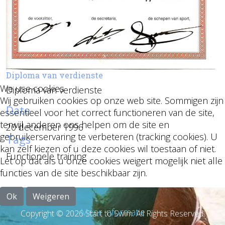
Diploma van verdienste
We use cookies
Diploma van verdienste
Wij gebruiken cookies op onze web site. Sommigen zijn
Date
essentieel voor het correct functioneren van de site,
terwijl anderen ons helpen om de site en
20 december 1996
gebruikerservaring te verbeteren (tracking cookies). U
Tags
kan zelf kiezen of u deze cookies wil toestaan of niet.
Functionele training
Let op dat als u onze cookies weigert mogelijk niet alle
functies van de site beschikbaar zijn.
Ok
Weigeren
Meer informatie
Copyright © 2026 Start to Swim. All Rights Reserved.