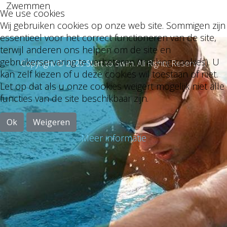
Zwemmen
We use cookies
Wij gebruiken cookies op onze web site. Sommigen zijn
essentieel voor het correct functioneren van de site,
terwijl anderen ons helpen om de site en
gebruikerservaring te verbeteren (tracking cookies). U
Copyright © 2026 Start to Swim. All Rights Reserved.
kan zelf kiezen of u deze cookies wil toestaan of niet.
Let op dat als u onze cookies weigert mogelijk niet alle
functies van de site beschikbaar zijn.
Ok
Weigeren
Meer informatie