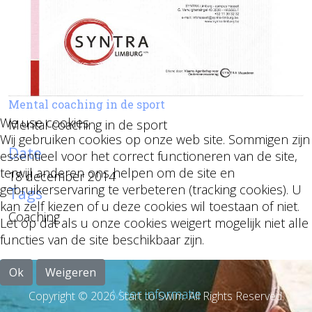
Mental coaching in de sport
We use cookies
Mental coaching in de sport
Wij gebruiken cookies op onze web site. Sommigen zijn
Date
essentieel voor het correct functioneren van de site,
terwijl anderen ons helpen om de site en
18 december 2014
gebruikerservaring te verbeteren (tracking cookies). U
Tags
kan zelf kiezen of u deze cookies wil toestaan of niet.
Coaching
Let op dat als u onze cookies weigert mogelijk niet alle
functies van de site beschikbaar zijn.
Ok
Weigeren
Meer informatie
Copyright © 2026 Start to Swim. All Rights Reserved.